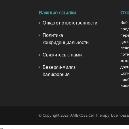
Важные ссылки
Отк
Отказ от ответственности
Веб
пре
Политика
пере
целе
конфиденциальности
лече
поте
Свяжитесь с нами
кото
Беверли-Хиллз,
друг
Если
Калифорния
проб
лиц
© Copyright 2023. AMBROSE Cell Therapy. Все прав