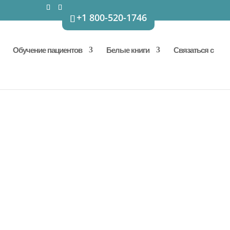
+1 800-520-1746
Обучение пациентов
Белые книги
Связаться с
о пациента - улучшения
орная процедура, которая
тегию их доставки, уникально