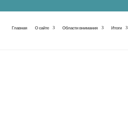
Главная
О сайте
Области внимания
Итоги
SE персонализирован для достижения целей каждог
ва жизни. Клеточная терапия AMBROSE - это амбулат
ючает в себя забор тканей, подготовку клеток и стра
й пациента.