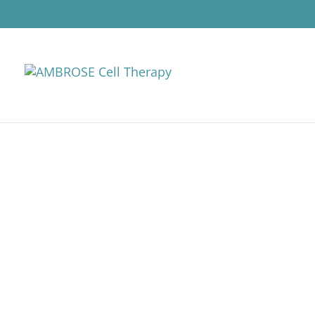
НАШ ПОДХОД
Подход и цикл лечения AMBRO
функций, симптомов и качест
проводится в один день и вкл
разработанную с учетом целе