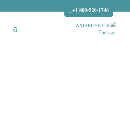
+1 800-520-1746
INFLAMAÇÃO
CRÓNICA - É
SÓ ISSO QUE
EXISTE NA
DOENÇA?