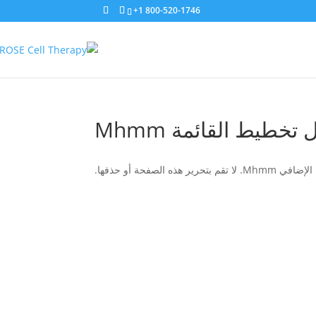
+1 800-520-1746
 تخطيط القائمة Mhmm
ه الصفحة أو حذفها.